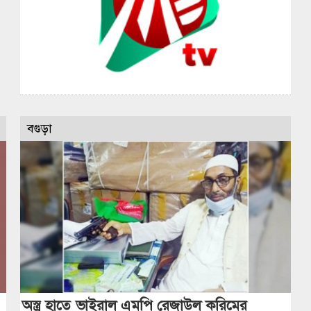
বগুড়া
অস্ত্র হাতে ভাইরাল এমপি রেজাউল করিমের