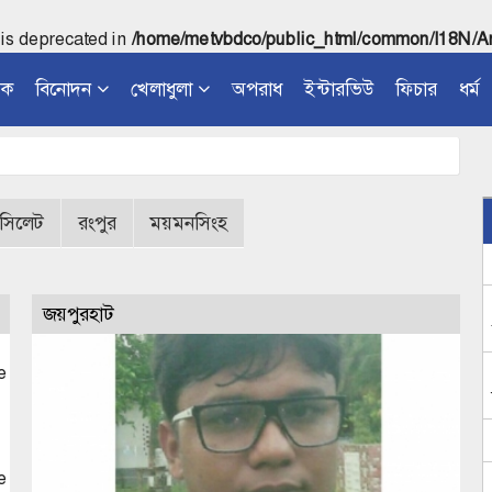
 is deprecated in
/home/metvbdco/public_html/common/I18N/Ar
িক
বিনোদন
খেলাধুলা
অপরাধ
ইন্টারভিউ
ফিচার
ধর্ম
সিলেট
রংপুর
ময়মনসিংহ
জয়পুরহাট
e
e