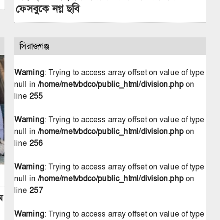
ফেসবুকে নগ্ন ছবি
সিরাজগঞ্জ
Warning
: Trying to access array offset on value of type
null in
/home/metvbdco/public_html/division.php
on
line
255
Warning
: Trying to access array offset on value of type
null in
/home/metvbdco/public_html/division.php
on
line
256
Warning
: Trying to access array offset on value of type
null in
/home/metvbdco/public_html/division.php
on
line
257
ম
Warning
: Trying to access array offset on value of type