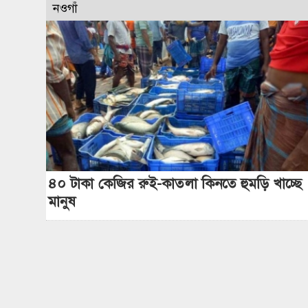
নওগাঁ
৪০ টাকা কেজির রুই-কাতলা কিনতে হুমড়ি খাচ্ছে
মানুষ