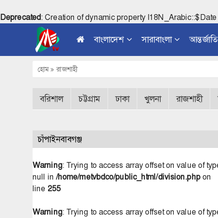
Deprecated
: Creation of dynamic property I18N_Arabic::$Date
বাংলাদেশ
সারাবাংলা
আন্তর্জাত
হোম
রাজশাহী
বরিশাল
চট্টগ্রাম
ঢাকা
খুলনা
রাজশাহী
চাঁপাইনবাবগঞ্জ
Warning
: Trying to access array offset on value of typ
null in
/home/metvbdco/public_html/division.php
on
line
255
Warning
: Trying to access array offset on value of typ