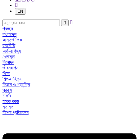
EN
প্রচ্ছদ
বাংলাদেশ
আন্তর্জাতিক
রাজনীতি
অর্থ-বাণিজ্য
খেলাধুলা
বিনোদন
জীবনযাপন
শিক্ষা
শিল্প-সাহিত্য
বিজ্ঞান ও প্রযুক্তি
প্রবাস
চাকরি
হরেক রকম
মতামত
বিশেষ প্রতিবেদন