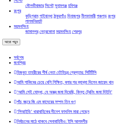
সিলেট
মৌলভীবাজার
সিলেট
সুনামগঞ্জ
হবিগঞ্জ
রংপুর
কুড়িগ্রাম
গাইবান্ধা
ঠাকুরগাঁও
দিনাজপুর
নীলফামারী
পঞ্চগড়
রংপুর
লালমনিরহাট
ময়মনসিংহ
জামালপুর
নেত্রকোনা
ময়মনসিংহ
শেরপুর
আরো পড়ুন
সর্বশেষ
জনপ্রিয়
হিজবুত তাহরীরের শীর্ষ নেতা তৌহিদুর গ্রেপ্তার: সিটিটিসি
আমি শাকিবের চেয়ে বেশি শিক্ষিত, বলার পর ব্যাখ্যা দিলেন জায়েদ খান
‘আমি সেই যোদ্ধা, যে অস্ত্র জমা দিয়েছি, কিন্তু ট্রেনিং জমা দিইনি’
পাঁচ বছরে জি এম কাদেরের সম্পদ তিন গুণ
‘সিআইডি’ ধারাবাহিকের দীনেশ ফাদনিস মারা গেছেন
নির্বাচনের মাঠে থাকবে সেনাবাহিনীও: ইসি আলমগীর