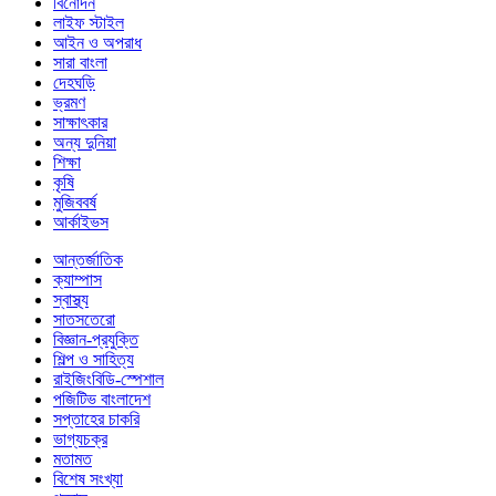
বিনোদন
লাইফ স্টাইল
আইন ও অপরাধ
সারা বাংলা
দেহঘড়ি
ভ্রমণ
সাক্ষাৎকার
অন্য দুনিয়া
শিক্ষা
কৃষি
মুজিববর্ষ
আর্কাইভস
আন্তর্জাতিক
ক্যাম্পাস
স্বাস্থ্য
সাতসতেরো
বিজ্ঞান-প্রযুক্তি
শিল্প ও সাহিত্য
রাইজিংবিডি-স্পেশাল
পজিটিভ বাংলাদেশ
সপ্তাহের চাকরি
ভাগ্যচক্র
মতামত
বিশেষ সংখ্যা