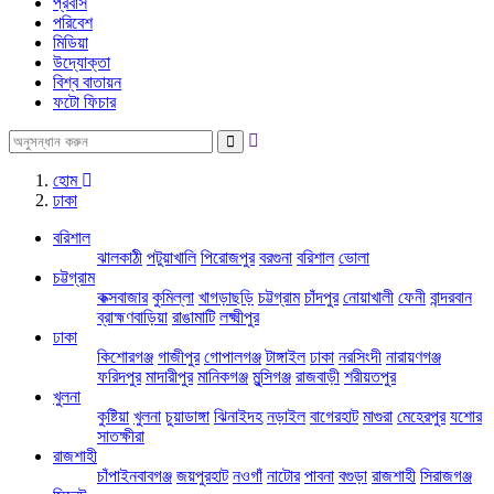
প্রবাস
পরিবেশ
মিডিয়া
উদ্যোক্তা
বিশ্ব বাতায়ন
ফটো ফিচার
হোম
ঢাকা
বরিশাল
ঝালকাঠী
পটুয়াখালি
পিরোজপুর
বরগুনা
বরিশাল
ভোলা
চট্টগ্রাম
কক্সবাজার
কুমিল্লা
খাগড়াছড়ি
চট্টগ্রাম
চাঁদপুর
নোয়াখালী
ফেনী
বান্দরবান
ব্রাহ্মণবাড়িয়া
রাঙামাটি
লক্ষ্মীপুর
ঢাকা
কিশোরগঞ্জ
গাজীপুর
গোপালগঞ্জ
টাঙ্গাইল
ঢাকা
নরসিংদী
নারায়ণগঞ্জ
ফরিদপুর
মাদারীপুর
মানিকগঞ্জ
মুন্সিগঞ্জ
রাজবাড়ী
শরীয়তপুর
খুলনা
কুষ্টিয়া
খুলনা
চুয়াডাঙ্গা
ঝিনাইদহ
নড়াইল
বাগেরহাট
মাগুরা
মেহেরপুর
যশোর
সাতক্ষীরা
রাজশাহী
চাঁপাইনবাবগঞ্জ
জয়পুরহাট
নওগাঁ
নাটোর
পাবনা
বগুড়া
রাজশাহী
সিরাজগঞ্জ