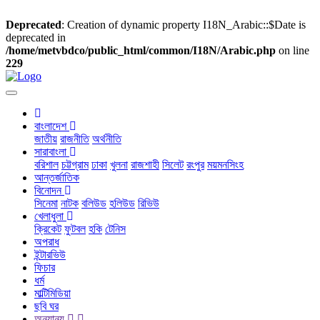
Deprecated
: Creation of dynamic property I18N_Arabic::$Date is
deprecated in
/home/metvbdco/public_html/common/I18N/Arabic.php
on line
229
বাংলাদেশ
জাতীয়
রাজনীতি
অর্থনীতি
সারাবাংলা
বরিশাল
চট্টগ্রাম
ঢাকা
খুলনা
রাজশাহী
সিলেট
রংপুর
ময়মনসিংহ
আন্তর্জাতিক
বিনোদন
সিনেমা
নাটক
বলিউড
হলিউড
রিভিউ
খেলাধুলা
ক্রিকেট
ফুটবল
হকি
টেনিস
অপরাধ
ইন্টারভিউ
ফিচার
ধর্ম
মাল্টিমিডিয়া
ছবি ঘর
অন্যান্য