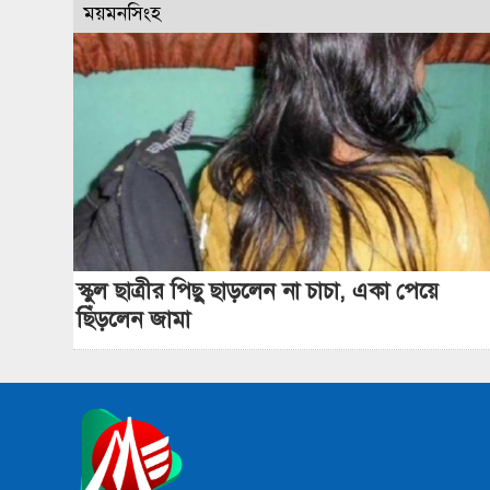
ময়মনসিংহ
স্কুল ছাত্রীর পিছু ছাড়লেন না চাচা, একা পেয়ে
ছিঁড়লেন জামা