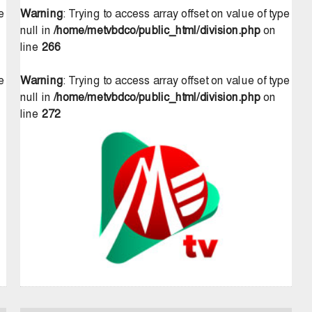
e
Warning
: Trying to access array offset on value of type
null in
/home/metvbdco/public_html/division.php
on
line
266
e
Warning
: Trying to access array offset on value of type
null in
/home/metvbdco/public_html/division.php
on
line
272