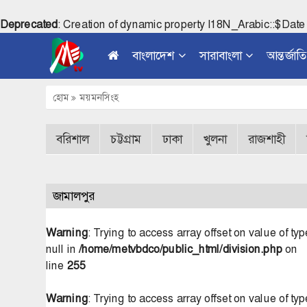
Deprecated
: Creation of dynamic property I18N_Arabic::$Date
বাংলাদেশ
সারাবাংলা
আন্তর্জাত
হোম
ময়মনসিংহ
বরিশাল
চট্টগ্রাম
ঢাকা
খুলনা
রাজশাহী
জামালপুর
Warning
: Trying to access array offset on value of typ
null in
/home/metvbdco/public_html/division.php
on
line
255
Warning
: Trying to access array offset on value of typ