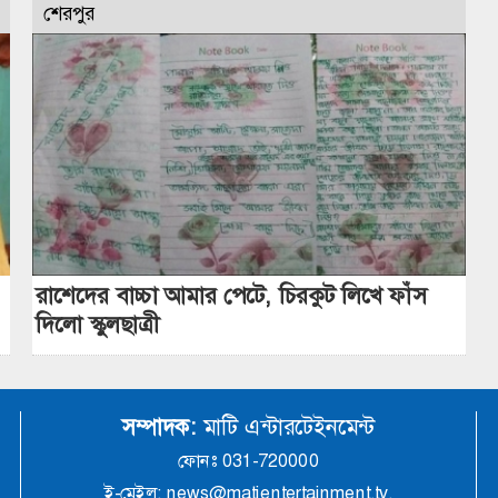
শেরপুর
রাশেদের বাচ্চা আমার পেটে, চিরকুট লিখে ফাঁস
দিলো স্কুলছাত্রী
সম্পাদক:
মাটি এন্টারটেইনমেন্ট
ফোনঃ 031-720000
ই-মেইল: news@matientertainment.tv,