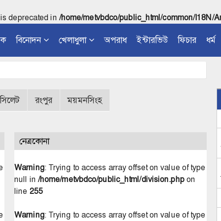
 is deprecated in
/home/metvbdco/public_html/common/I18N/Ar
িক
বিনোদন
খেলাধুলা
অপরাধ
ইন্টারভিউ
ফিচার
ধর্ম
সিলেট
রংপুর
ময়মনসিংহ
নেত্রকোনা
e
Warning
: Trying to access array offset on value of type
null in
/home/metvbdco/public_html/division.php
on
line
255
e
Warning
: Trying to access array offset on value of type