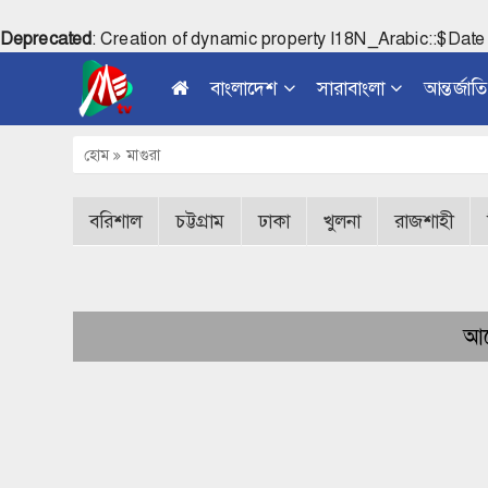
Deprecated
: Creation of dynamic property I18N_Arabic::$Date
বাংলাদেশ
সারাবাংলা
আন্তর্জাত
হোম
মাগুরা
বরিশাল
চট্টগ্রাম
ঢাকা
খুলনা
রাজশাহী
আর