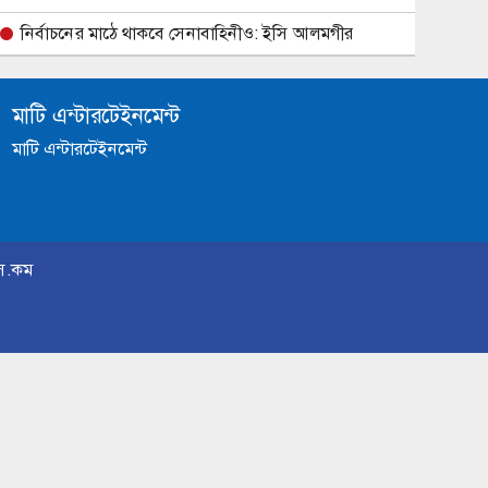
নির্বাচনের মাঠে থাকবে সেনাবাহিনীও: ইসি আলমগীর
মাটি এন্টারটেইনমেন্ট
মাটি এন্টারটেইনমেন্ট
স.কম