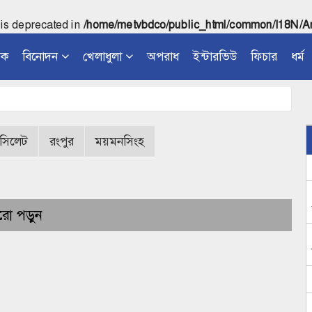
 is deprecated in
/home/metvbdco/public_html/common/I18N/Ar
িক
বিনোদন
খেলাধুলা
অপরাধ
ইন্টারভিউ
ফিচার
ধর্ম
সিলেট
রংপুর
ময়মনসিংহ
ো পড়ুন