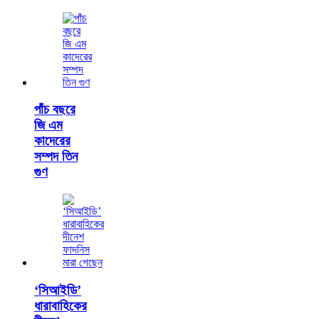
পাঁচ বছরে
জি এম
কাদেরের
সম্পদ তিন
গুণ
‘সিআইডি’
ধারাবাহিকের