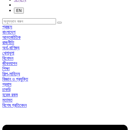
EN
প্রচ্ছদ
বাংলাদেশ
আন্তর্জাতিক
রাজনীতি
অর্থ-বাণিজ্য
খেলাধুলা
বিনোদন
জীবনযাপন
শিক্ষা
শিল্প-সাহিত্য
বিজ্ঞান ও প্রযুক্তি
প্রবাস
চাকরি
হরেক রকম
মতামত
বিশেষ প্রতিবেদন