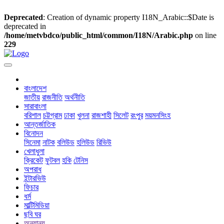
Deprecated
: Creation of dynamic property I18N_Arabic::$Date is
deprecated in
/home/metvbdco/public_html/common/I18N/Arabic.php
on line
229
বাংলাদেশ
জাতীয়
রাজনীতি
অর্থনীতি
সারাবাংলা
বরিশাল
চট্টগ্রাম
ঢাকা
খুলনা
রাজশাহী
সিলেট
রংপুর
ময়মনসিংহ
আন্তর্জাতিক
বিনোদন
সিনেমা
নাটক
বলিউড
হলিউড
রিভিউ
খেলাধুলা
ক্রিকেট
ফুটবল
হকি
টেনিস
অপরাধ
ইন্টারভিউ
ফিচার
ধর্ম
মাল্টিমিডিয়া
ছবি ঘর
অন্যান্য