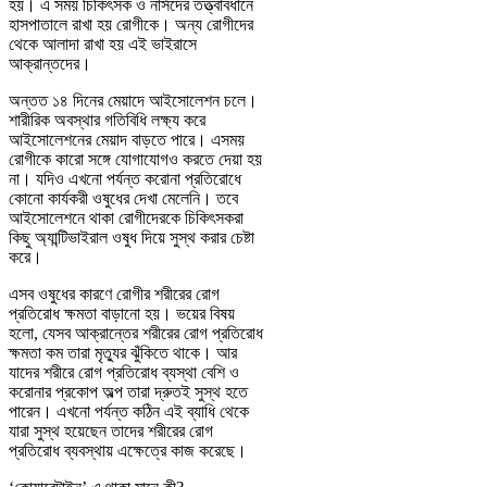
হয়। এ সময় চিকিৎসক ও নার্সদের তত্ত্বাবধানে
হাসপাতালে রাখা হয় রোগীকে। অন্য রোগীদের
থেকে আলাদা রাখা হয় এই ভাইরাসে
আক্রান্তদের।
অন্তত ১৪ দিনের মেয়াদে আইসোলেশন চলে।
শারীরিক অবস্থার গতিবিধি লক্ষ্য করে
আইসোলেশনের মেয়াদ বাড়তে পারে। এসময়
রোগীকে কারো সঙ্গে যোগাযোগও করতে দেয়া হয়
না। যদিও এখনো পর্যন্ত করোনা প্রতিরোধে
কোনো কার্যকরী ওষুধের দেখা মেলেনি। তবে
আইসোলেশনে থাকা রোগীদেরকে চিকিৎসকরা
কিছু অ্যান্টিভাইরাল ওষুধ দিয়ে সুস্থ করার চেষ্টা
করে।
এসব ওষুধের কারণে রোগীর শরীরের রোগ
প্রতিরোধ ক্ষমতা বাড়ানো হয়। ভয়ের বিষয়
হলো, যেসব আক্রান্তের শরীরের রোগ প্রতিরোধ
ক্ষমতা কম তারা মৃত্যুর ঝুঁকিতে থাকে। আর
যাদের শরীরে রোগ প্রতিরোধ ব্যস্থা বেশি ও
করোনার প্রকোপ অল্প তারা দ্রুতই সুস্থ হতে
পারেন। এখনো পর্যন্ত কঠিন এই ব্যাধি থেকে
যারা সুস্থ হয়েছেন তাদের শরীরের রোগ
প্রতিরোধ ব্যবস্থায় এক্ষেত্রে কাজ করেছে।