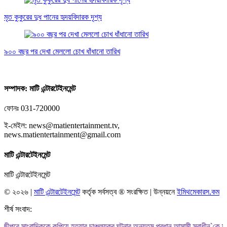
মৃত কুকুরের দুধ পানের হৃদয়বিদারক দৃশ্য
৯০০ বছর পর দেখা মেললো চোখ ধাঁধানো তারিখ
সম্পাদক:
মাটি এন্টারটেইনমেন্ট
ফোনঃ 031-720000
ই-মেইল: news@matientertainment.tv,
news.matientertainment@gmail.com
মাটি এন্টারটেইনমেন্ট
মাটি এন্টারটেইনমেন্ট
©
২০২৬ |
মাটি এন্টারটেইনমেন্ট
কর্তৃক সর্বসত্ব
®
সংরক্ষিত | উন্নয়নে
ইমিথমেকারস.কম
শীর্ষ সংবাদ:
সাংবাদিককে কুপিয়ে হত্যার চাঞ্চল্যকর ঘটনার অন্যতম প্রধান আসামী স্বাধীন`কে মহানগরীর 