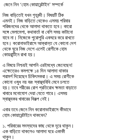
জেনে নিন ‘হোম কোয়ারেন্টাইন’ সম্পর্কে
নিজ বাড়িতেই যখন গৃহবন্দী। বিষয়টি ঠিক
এমনই। নিজ বাড়িতে থেকেও এসময় পরিবার
পরিজনদের থেকে আলাদা থাকতে হবে। কারো
সঙ্গে মেলামেশা, কথাবার্তা বা বেশি সময় কাটানো
যাবে না। নিজেকে পুরোপুরি একঘরে করে রাখতে
হবে। করোনাভাইরাসে আক্রান্ত যে কোনো দেশ
থেকে ঘুরে নিজ দেশে এলেই রোগীকে হোম
কোয়রান্টিনে রাখা হয়।
এ বিষয়ে নিশ্চয়ই আপনি এরইমধ্যে জেনেছেন!
এক্ষেত্রেও কমপক্ষে ১৪ দিন আলাদা থাকার
পরামর্শ দিয়েছেন চিকিৎসকরা। এ সময় রোগীকে
কোনো ওষুধ নয় বরং স্বাস্থ্যবিধি মেনে চলতে
হয়। তবে শরীরের রোগ প্রতিরোধ ক্ষমতা বাড়াতে
খাবারে মনোযোগ দেয়া যেতে পারে। এসময়
স্বাস্থ্যকর খাবারের বিকল্প নেই।
এবার তবে জেনে নিন করোনাভাইরাসে কীভাবে
হোম কোয়ারেন্টাইনে থাকবেন?
১. পরিবারের সদস্যদের কাছ থেকে দূরে থাকুন।
এক বাড়িতে থাকলেও আলাদা ঘরে একাকী
থাকুন।