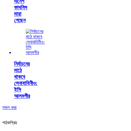
দীনেশ
ফাদনিস
মারা
গেছেন
নির্বাচনের
মাঠে
থাকবে
সেনাবাহিনীও:
ইসি
আলমগীর
সকল খবর
পাঠকপ্রিয়