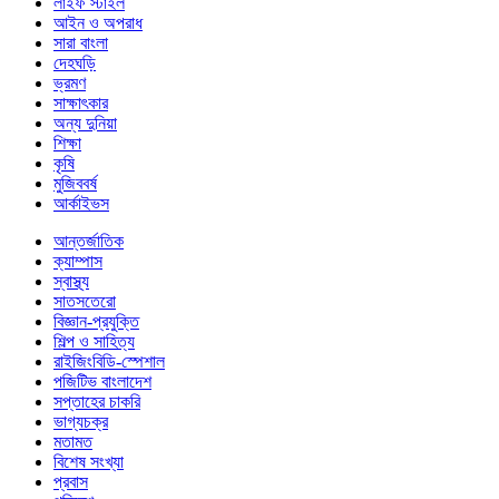
লাইফ স্টাইল
আইন ও অপরাধ
সারা বাংলা
দেহঘড়ি
ভ্রমণ
সাক্ষাৎকার
অন্য দুনিয়া
শিক্ষা
কৃষি
মুজিববর্ষ
আর্কাইভস
আন্তর্জাতিক
ক্যাম্পাস
স্বাস্থ্য
সাতসতেরো
বিজ্ঞান-প্রযুক্তি
শিল্প ও সাহিত্য
রাইজিংবিডি-স্পেশাল
পজিটিভ বাংলাদেশ
সপ্তাহের চাকরি
ভাগ্যচক্র
মতামত
বিশেষ সংখ্যা
প্রবাস