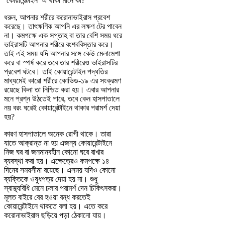
‘কোয়ারেন্টাইন’ এ থাকা মানে কী?
ধরুন, আপনার শরীরে করোনাভাইরাস প্রবেশ
করেছে। তাৎক্ষণিক আপনি এর লক্ষণ টের পাবেন
না। কমপক্ষে এক সপ্তাহ বা তার বেশি সময় ধরে
ভাইরাসটি আপনার শরীরে বংশববিস্তার করে।
তাই এই সময় যদি আপনার সঙ্গে কেউ মেলামেশা
করে বা স্পর্ষ করে তবে তার শরীরেও ভাইরাসটির
প্রবেশ ঘটবে। তাই কোয়ারেন্টাইন পদ্ধতির
মাধ্যমেই কারো শরীরে কোভিড-১৯ এর সংক্রমণ
রয়েছে কিনা তা নিশ্চিত করা হয়। এবার আপনার
মনে প্রশ্ন উঠতেই পারে, তবে কেন হাসপাতালে
নয় বরং ঘরেই কোয়ারেন্টাইনে থাকার পরামর্শ দেয়া
হয়?
কারণ হাসপাতালে অনেক রোগী থাকে। তারা
যাতে আক্রান্ত না হয় এজন্য কোয়ারেন্টাইনে
নিজ ঘর বা জনমানবহীন কোনো ঘরে রাখার
ব্যবস্থা করা হয়। এক্ষেত্রেও কমপক্ষে ১৪
দিনের সময়সীমা রয়েছে। এসময় যদিও কোনো
ব্যক্তিকে ওষুধপত্র দেয়া হয় না। শুধু
স্বাস্থ্যবিধি মেনে চলার পরামর্শ দেন চিকিৎসকরা।
মূলত বাইরে বের হওয়া বন্ধ করতেই
কোয়ারেন্টাইনে থাকতে বলা হয়। এতে করে
করোনাভাইরাস ছড়িয়ে পড়া ঠেকানো যায়।