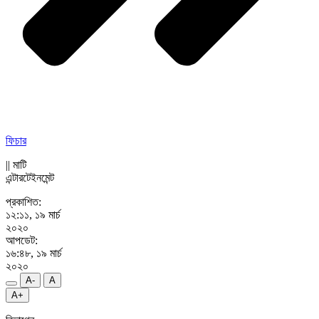
ফিচার
||
মাটি
এন্টারটেইনমেন্ট
প্রকাশিত:
১২:১১, ১৯ মার্চ
২০২০
আপডেট:
১৬:৪৮, ১৯ মার্চ
২০২০
A-
A
A+