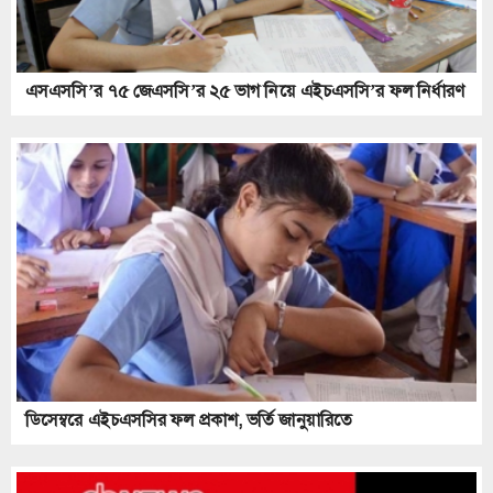
এসএসসি’র ৭৫ জেএসসি’র ২৫ ভাগ নিয়ে এইচএসসি’র ফল নির্ধারণ
ডিসেম্বরে এইচএসসির ফল প্রকাশ, ভর্তি জানুয়ারিতে