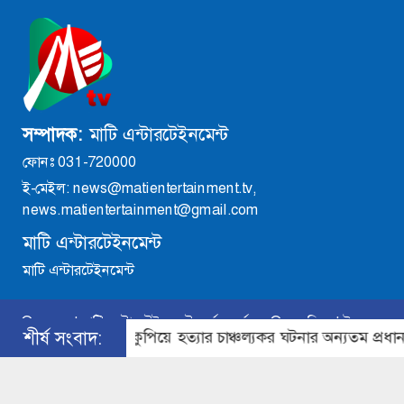
সম্পাদক:
মাটি এন্টারটেইনমেন্ট
ফোনঃ 031-720000
ই-মেইল: news@matientertainment.tv,
news.matientertainment@gmail.com
মাটি এন্টারটেইনমেন্ট
মাটি এন্টারটেইনমেন্ট
©
২০২৬ |
মাটি এন্টারটেইনমেন্ট
কর্তৃক সর্বসত্ব
®
সংরক্ষিত | উন্নয়নে
াদিককে কুপিয়ে হত্যার চাঞ্চল্যকর ঘটনার অন্যতম প্রধান আসামী স্বা
শীর্ষ সংবাদ:
ইমিথমেকারস.কম