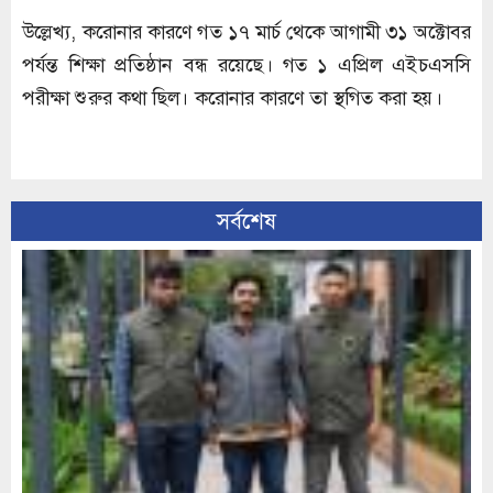
উল্লেখ্য, করোনার কারণে গত ১৭ মার্চ থেকে আগামী ৩১ অক্টোবর
পর্যন্ত শিক্ষা প্রতিষ্ঠান বন্ধ রয়েছে। গত ১ এপ্রিল এইচএসসি
পরীক্ষা শুরুর কথা ছিল। করোনার কারণে তা স্থগিত করা হয়।
সর্বশেষ