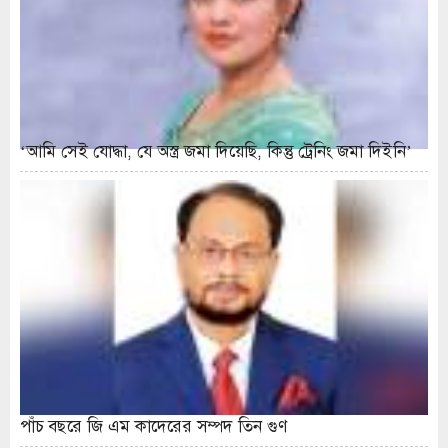
‘আমি সেই যোদ্ধা, যে অস্ত্র জমা দিয়েছি, কিন্তু ট্রেনিং জমা দিইনি’
পাঁচ বছরে জি এম কাদেরের সম্পদ তিন গুণ