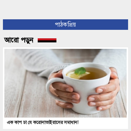
পাঠকপ্রিয়
আরো পড়ুন
এক কাপ চা যে করোনাভাইরাসের সমাধান!