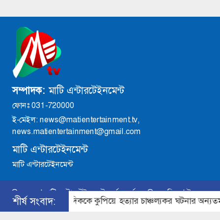
সম্পাদক:
মাটি এন্টারটেইনমেন্ট
ফোনঃ 031-720000
ই-মেইল: news@matientertainment.tv,
news.matientertainment@gmail.com
মাটি এন্টারটেইনমেন্ট
মাটি এন্টারটেইনমেন্ট
©
২০২৬ |
মাটি এন্টারটেইনমেন্ট
কর্তৃক সর্বসত্ব
®
সংরক্ষিত | উন্নয়নে
ুরে সাংবাদিককে কুপিয়ে হত্যার চাঞ্চল্যকর ঘটনার অন্যতম প্রধান আস
শীর্ষ সংবাদ:
ইমিথমেকারস.কম