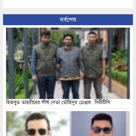
সর্বশেষ
হিজবুত তাহরীরের শীর্ষ নেতা তৌহিদুর গ্রেপ্তার: সিটিটিসি