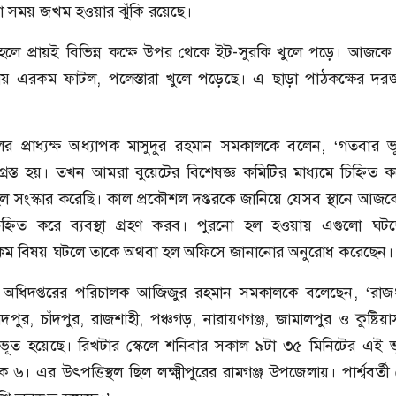
োনো সময় জখম হওয়ার ঝুঁকি রয়েছে।
ন, হলে প্রায়ই বিভিন্ন কক্ষে উপর থেকে ইট-সুরকি খুলে পড়ে। আজকে 
 এরকম ফাটল, পলেস্তারা খুলে পড়েছে। এ ছাড়া পাঠকক্ষের দরজা
র প্রাধ্যক্ষ অধ্যাপক মাসুদুর রহমান সমকালকে বলেন, ‘গতবার ভ
্রস্ত হয়। তখন আমরা বুয়েটের বিশেষজ্ঞ কমিটির মাধ্যমে চিহ্নিত 
ল সংস্কার করেছি। কাল প্রকৌশল দপ্তরকে জানিয়ে যেসব স্থানে আজকে ক্
হ্নিত করে ব্যবস্থা গ্রহণ করব। পুরনো হল হওয়ায় এগুলো ঘটছ
 এরকম বিষয় ঘটলে তাকে অথবা হল অফিসে জানানোর অনুরোধ করেছেন
 অধিদপ্তরের পরিচালক আজিজুর রহমান সমকালকে বলেছেন, ‘রাজধ
দপুর, চাঁদপুর, রাজশাহী, পঞ্চগড়, নারায়ণগঞ্জ, জামালপুর ও কুষ্টিয়াস
অনুভূত হয়েছে। রিখটার স্কেলে শনিবার সকাল ৯টা ৩৫ মিনিটের এই ভ
 ৬। এর উৎপত্তিস্থল ছিল লক্ষ্মীপুরের রামগঞ্জ উপজেলায়। পার্শ্ববর্ত