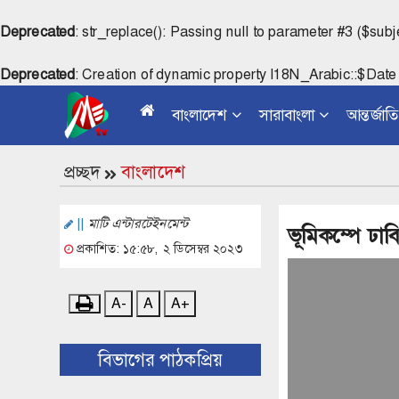
Deprecated
: str_replace(): Passing null to parameter #3 ($subj
Deprecated
: Creation of dynamic property I18N_Arabic::$Date
বাংলাদেশ
সারাবাংলা
আন্তর্জাত
প্রচ্ছদ
বাংলাদেশ
||
মাটি এন্টারটেইনমেন্ট
ভূমিকম্পে ঢা
প্রকাশিত: ১৫:৫৮, ২ ডিসেম্বর ২০২৩
A-
A
A+
বিভাগের পাঠকপ্রিয়