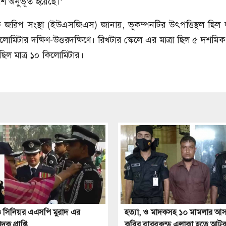
শি অনুভূত হয়েছে।’
াত্ত্বিক জরিপ সংস্থা (ইউএসজিএস) জানায়, ভূকম্পনটির উৎপত্তিস্থল ছিল লক
োমিটার দক্ষিণ-উত্তরদক্ষিণে। রিখটার স্কেলে এর মাত্রা ছিল ৫ দশমিক 
িল মাত্র ১০ কিলোমিটার।
 সিনিয়র এএসপি মুরাদ এর
হত্যা, ও মাদকসহ ১০ মামলার আস
 প্রাপ্তি
কবির,বারবকুন্ড এলাকা হতে আট