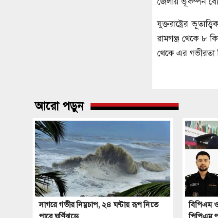
জেলায় ভূকম্পন বে
যুক্তরাষ্ট্রের ভূত
রামগঞ্জ থেকে ৮ কিল
থেকে এর গভীরতা ছ
আরো পড়ুন
সাগরে গভীর নিম্নচাপ, ২৪ ঘণ্টায় রূপ নিতে
বিপিএম ও
পারে ঘূর্ণিঝড়ে
পিপিএম পদক