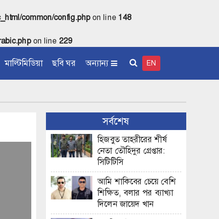
c_html/common/config.php
on line
148
abic.php
on line
229
মাল্টিমিডিয়া
ছবি ঘর
অন্যান্য
EN
সর্বশেষ
হিজবুত তাহরীরের শীর্ষ
নেতা তৌহিদুর গ্রেপ্তার:
সিটিটিসি
আমি শাকিবের চেয়ে বেশি
শিক্ষিত, বলার পর ব্যাখ্যা
দিলেন জায়েদ খান