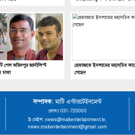
ি পেল ফরিদপুর জার্নালিস্ট
হেফাজতে ইসলামের মহাসচিব কাস
ন ঢাকা
গেছেন
সম্পাদক:
মাটি এন্টারটেইনমেন্ট
ফোনঃ 031-720000
ই-মেইল: news@matientertainment.tv,
news.matientertainment@gmail.com