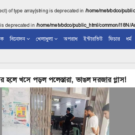
ect) of type array|string is deprecated in
/home/metvbdco/publi
 is deprecated in
/home/metvbdco/public_html/common/I18N/Ar
িক
বিনোদন
খেলাধুলা
অপরাধ
ইন্টারভিউ
ফিচার
ধর্ম
বির হলে খসে পড়ল পলেস্তারা, ভাঙল দরজার গ্লাস!