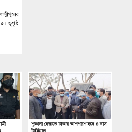
্ষ্মীপুরের
৫। ভূপৃষ্ঠ
ামী
শৃঙ্খলা ফেরাতে ঢাকার আশপাশে হবে ৪ বাস
ক
টার্মিনাল