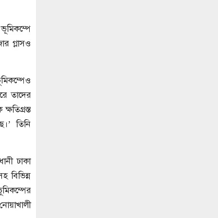
ভূমিকম্পে
র গ্লাসও
ূমিকম্পেও
করে তাদের
ষতিগ্রস্ত
ে।’ তিনি
।
ানী ঢাকা
হ বিভিন্ন
ূমিকম্পের
ী নোয়াখালী