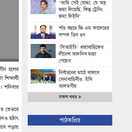
‘আমি সেই যোদ্ধা, যে অস্ত্র
জমা দিয়েছি, কিন্তু ট্রেনিং
জমা দিইনি’
পাঁচ বছরে জি এম কাদেরের
সম্পদ তিন গুণ
‘সিআইডি’ ধারাবাহিকের
দীনেশ ফাদনিস মারা
গেছেন
হসীন হলের
নির্বাচনের মাঠে থাকবে
িক্ষার্থী
সেনাবাহিনীও: ইসি
আলমগীর
রা। শনিবার
সকল খবর
য়ের ভেতরে
যানও হঠাৎ
পাঠকপ্রিয়
খসে পড়ায়